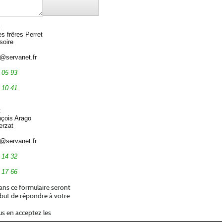
t
es frêres Perret
soire
 05 93
 10 41
t
çois Arago
erzat
 14 32
 17 66
ans ce formulaire seront
 but de répondre à votre
ous en acceptez les