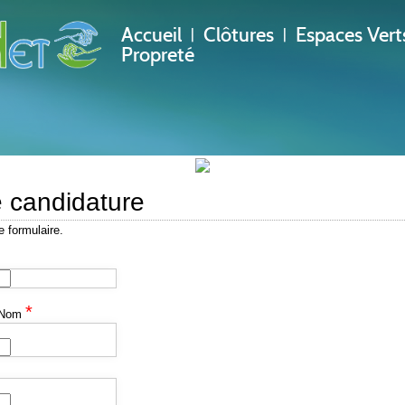
Accueil
Clôtures
Espaces Vert
|
|
Propreté
e candidature
e formulaire.
*
Nom