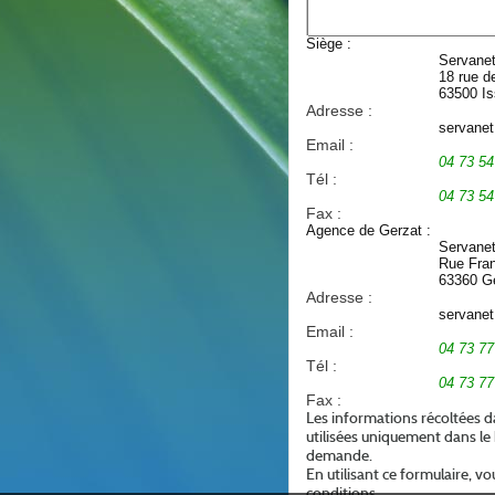
Siège :
Servane
18 rue d
63500 Is
Adresse :
Email :
04 73 54
Tél :
04 73 54
Fax :
Agence de Gerzat :
Servane
Rue Fran
63360 G
Adresse :
Email :
04 73 77
Tél :
04 73 77
Fax :
Les informations récoltées d
utilisées uniquement dans le
demande.
En utilisant ce formulaire, v
conditions.