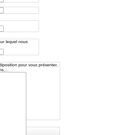
sur lequel nous
diposition pour vous présenter,
s,...
er...